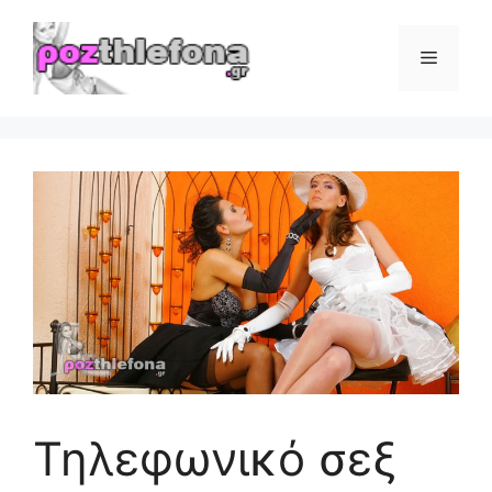
Μετάβαση
σε
Μενού
περιεχόμενο
Τηλεφωνικό σεξ