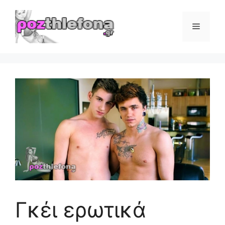
Μετάβαση
σε
Μενού
περιεχόμενο
Γκέι ερωτικά