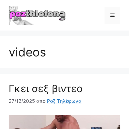
Μετάβαση
σε
Μενού
περιεχόμενο
videos
Γκει σεξ βιντεο
27/12/2025
από
Ροζ Τηλέφωνα