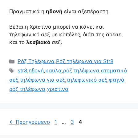
Πραγματικά η
ηδονή
είναι αξεπέραστη.
Βέβαι η Χριστίνα μπορεί να κάνει και
τηλεφωνικό σεξ με κοπέλες, διότι της αρέσει
και το
λεσβιακό
σεξ.
Κατηγορίες
Ρόζ Τηλέφωνα
,
Ρόζ τηλέφωνα για Str8
Ετικέτες
str8
,
ηδονή
,
καυλα
,
ρόζ τηλέφωνα
,
στοματικό
σεξ
,
τηλέφωνα για σεξ
,
τηλεφωνικό σεξ
,
φτηνά
ρόζ τηλέφωνα
,
χριστίνα
Σελίδα
Σελίδα
Σελίδα
←
Προηγούμενο
1
…
3
4