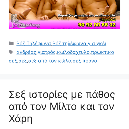
Κατηγορίες
Ρόζ Τηλέφωνα
,
Ρόζ τηλέφωνα για γκέι
Ετικέτες
ανδρέας
,
γιατρός
,
κωλοδάχτυλο
,
πρωκτικο
σεξ
,
σεξ
,
σεξ από τον κώλο
,
σεξ πορνο
Σεξ ιστορίες με πάθος
από τον Μίλτο και τον
Χάρη