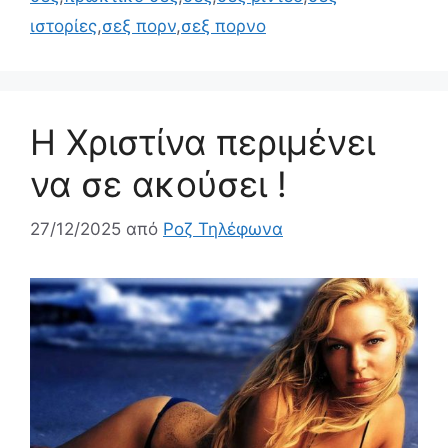
ιστορίες
,
σεξ πορν
,
σεξ πορνο
Η Χριστίνα περιμένει
να σε ακούσει !
27/12/2025
από
Ροζ Τηλέφωνα