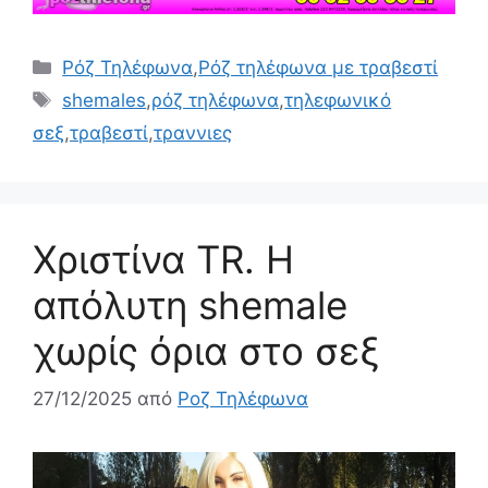
Κατηγορίες
Ρόζ Τηλέφωνα
,
Ρόζ τηλέφωνα με τραβεστί
Ετικέτες
shemales
,
ρόζ τηλέφωνα
,
τηλεφωνικό
σεξ
,
τραβεστί
,
τραννιες
Χριστίνα TR. Η
απόλυτη shemale
χωρίς όρια στο σεξ
27/12/2025
από
Ροζ Τηλέφωνα