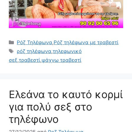
Κατηγορίες
Ρόζ Τηλέφωνα
,
Ρόζ τηλέφωνα με τραβεστί
Ετικέτες
ρόζ τηλέφωνα
,
τηλεφωνικό
σεξ
,
τραβεστί
,
ψάχνω τραβεστί
Ελεάνα το καυτό κορμί
για πολύ σεξ στο
τηλέφωνο