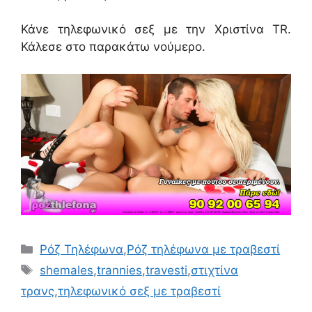
Κάνε τηλεφωνικό σεξ με την Χριστίνα TR.
Κάλεσε στο παρακάτω νούμερο.
Κατηγορίες
Ρόζ Τηλέφωνα
,
Ρόζ τηλέφωνα με τραβεστί
Ετικέτες
shemales
,
trannies
,
travesti
,
στιχτίνα
τρανς
,
τηλεφωνικό σεξ με τραβεστί